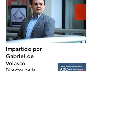
Impartido por
Gabriel de
Velasco
Director de la
Universidad Sistémica
de Iberoamérica y
autor del libro "ABC
de las Constelaciones
con Enfoque
Centrado en
Soluciones"
Informes