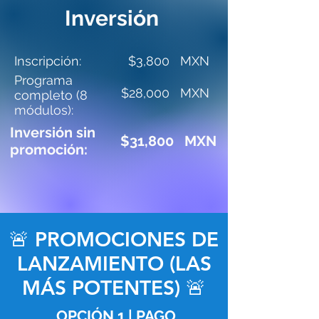
Inversión
Inscripción:
$3,800 MXN
Programa
$28,000 MXN
completo (8
módulos):
Inversión sin
$31,800 MXN
promoción:
🚨 PROMOCIONES DE
LANZAMIENTO (LAS
MÁS POTENTES) 🚨
OPCIÓN 1 | PAGO