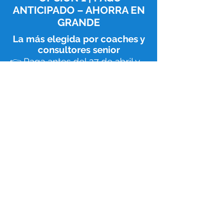
ANTICIPADO – AHORRA EN
GRANDE
La más elegida por coaches y
consultores senior
👉 Paga antes del 27 de abril y
obtén:
✅
Precio especial con ahorro
inmediato
✅ Inscripción incluida (NO se
cobra aparte)
✅ Acceso prioritario (cupo
asegurado)
✅ Meses sin intereses con
PayPal
🎯 Ideal si ya sabes que este
programa es para ti.