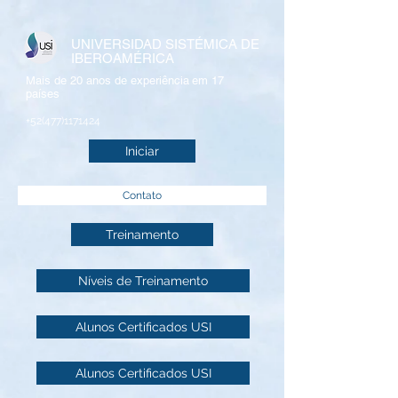
UNIVERSIDAD SISTÉMICA DE
IBEROAMÉRICA
Mais de 20 anos de experiência
em 17
países
+52(477)1171424
Iniciar
Contato
Treinamento
Níveis de Treinamento
Alunos Certificados USI
Alunos Certificados USI